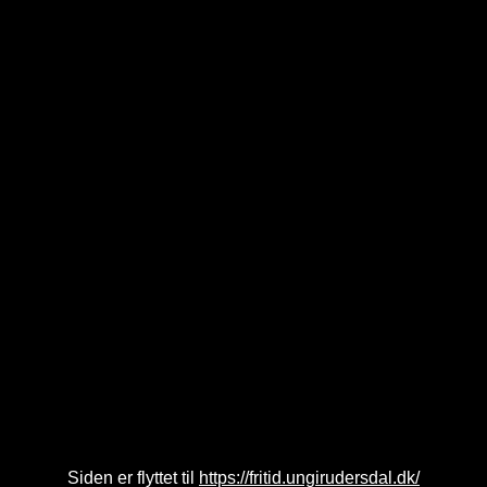
Siden er flyttet til
https://fritid.ungirudersdal.dk/